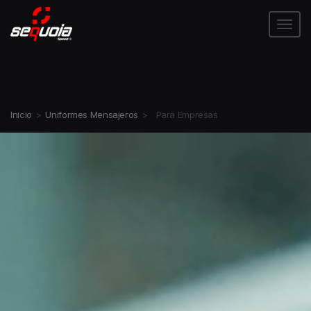
Tog
Inicio
>
Uniformes Mensajeros
>
Para Empresas