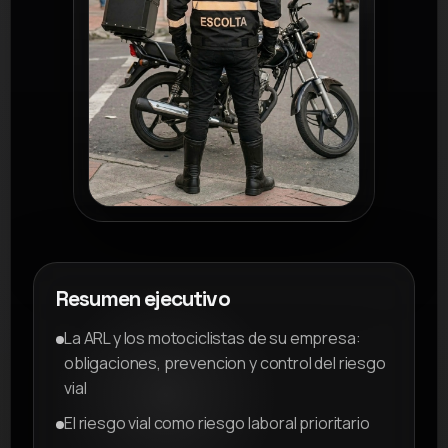
Resumen ejecutivo
La ARL y los motociclistas de su empresa:
obligaciones, prevencion y control del riesgo
vial
El riesgo vial como riesgo laboral prioritario