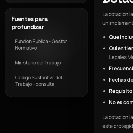
La dotacion l
Fuentes para
un implemento
profundizar
Que inclu
Funcion Publica - Gestor
Normativo
Quien tie
Legales M
Ministerio del Trabajo
Frecuenci
Codigo Sustantivo del
Fechas de
Trabajo - consulta
Requisito
No es com
La dotacion l
este protegid