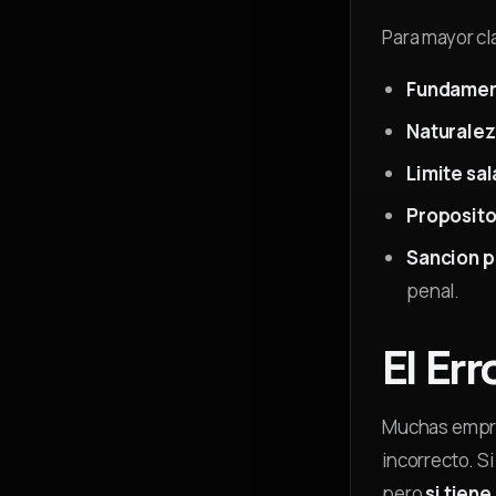
Para mayor cla
Fundament
Naturalez
Limite sal
Proposito
Sancion p
penal.
El Er
Muchas empres
incorrecto. S
pero
si tiene