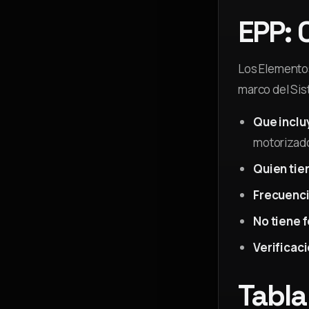
EPP: 
Los Elementos
marco del Sis
Que inclu
motorizados
Quien tie
Frecuenci
No tiene f
Verificaci
Tabla