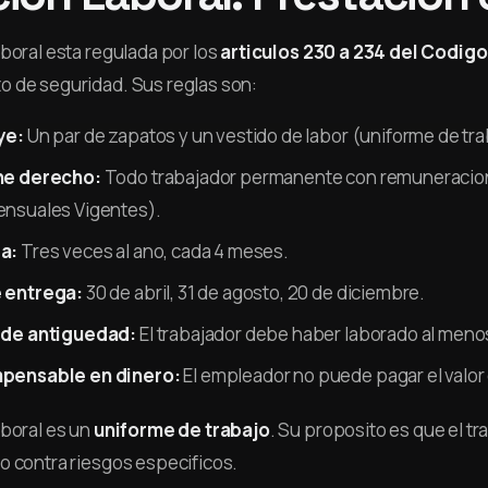
aboral esta regulada por los
articulos 230 a 234 del Codigo
 de seguridad. Sus reglas son:
ye:
Un par de zapatos y un vestido de labor (uniforme de tra
ne derecho:
Todo trabajador permanente con remuneracio
ensuales Vigentes).
a:
Tres veces al ano, cada 4 meses.
 entrega:
30 de abril, 31 de agosto, 20 de diciembre.
 de antiguedad:
El trabajador debe haber laborado al meno
pensable en dinero:
El empleador no puede pagar el valor 
aboral es un
uniforme de trabajo
. Su proposito es que el t
o contra riesgos especificos.