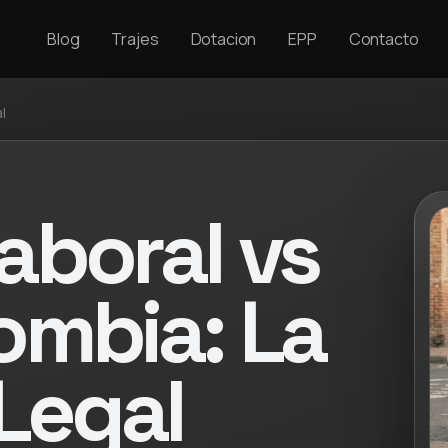
Blog
Trajes
Dotacion
EPP
Contacto
l
aboral vs
ombia: La
 Legal