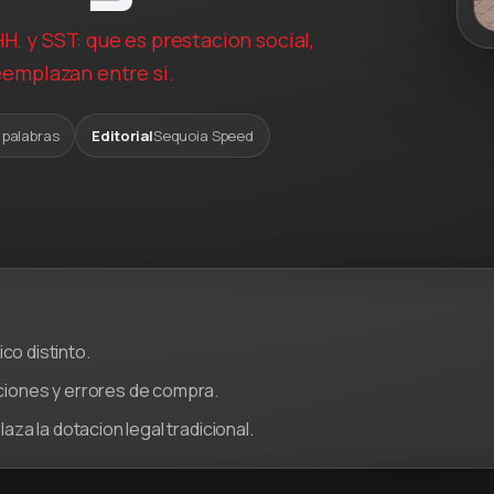
. y SST: que es prestacion social,
eemplazan entre si.
 palabras
Editorial
Sequoia Speed
co distinto.
iones y errores de compra.
za la dotacion legal tradicional.