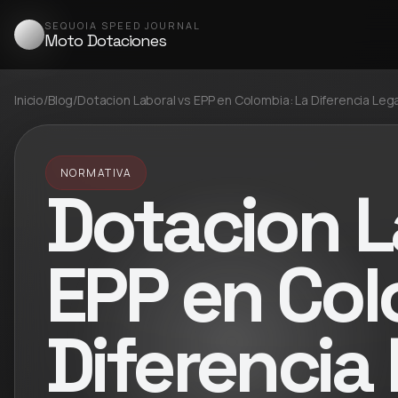
SEQUOIA SPEED JOURNAL
Moto Dotaciones
Inicio
/
Blog
/
Dotacion Laboral vs EPP en Colombia: La Diferencia Lega
NORMATIVA
Dotacion L
EPP en Col
Diferencia