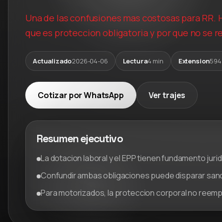
Una de las confusiones mas costosas para RR. HH
que es proteccion obligatoria y por que no se r
Actualizado
2026-04-06
Lectura
4 min
Extension
594
Cotizar por WhatsApp
Ver trajes
Resumen ejecutivo
La dotacion laboral y el EPP tienen fundamento juridi
Confundir ambas obligaciones puede disparar sanc
Para motorizados, la proteccion corporal no reempla