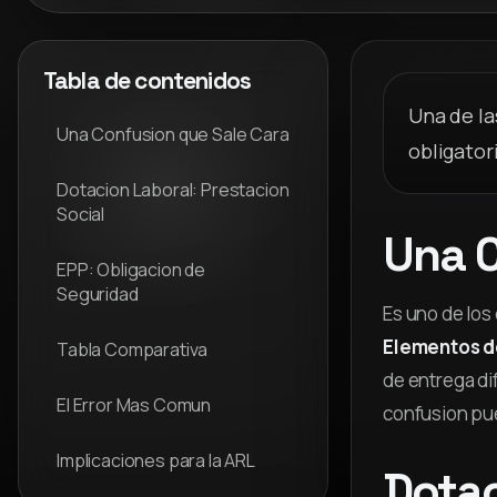
Tabla de contenidos
Una de la
Una Confusion que Sale Cara
obligator
Dotacion Laboral: Prestacion
Social
Una C
EPP: Obligacion de
Seguridad
Es uno de los
Elementos d
Tabla Comparativa
de entrega di
El Error Mas Comun
confusion pue
Implicaciones para la ARL
Dotac