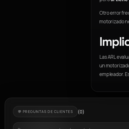
Otro error fr
motorizado ne
Impli
Las ARL evalu
un motorizad
empleador. Es
(0)
💬 PREGUNTAS DE CLIENTES