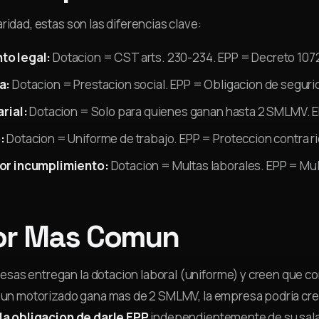
ridad, estas son las diferencias clave:
o legal:
Dotacion = CST arts. 230-234. EPP = Decreto 1072,
a:
Dotacion = Prestacion social. EPP = Obligacion de segurid
arial:
Dotacion = Solo para quienes ganan hasta 2 SMLMV. EP
:
Dotacion = Uniforme de trabajo. EPP = Proteccion contra r
or incumplimiento:
Dotacion = Multas laborales. EPP = Mul
ror Mas Comun
as entregan la dotacion laboral (uniforme) y creen que con
i un motorizado gana mas de 2 SMLMV, la empresa podria cree
 la obligacion de darle EPP
independientemente de su sala