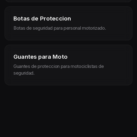
Botas de Proteccion
Botas de seguridad para personal motorizado.
Guantes para Moto
Guantes de proteccion para motociclistas de
seguridad.
Inicio
Tienda
Trajes
Dotaciones
EPP
Unif
Online
Antifriccion
Sequoia